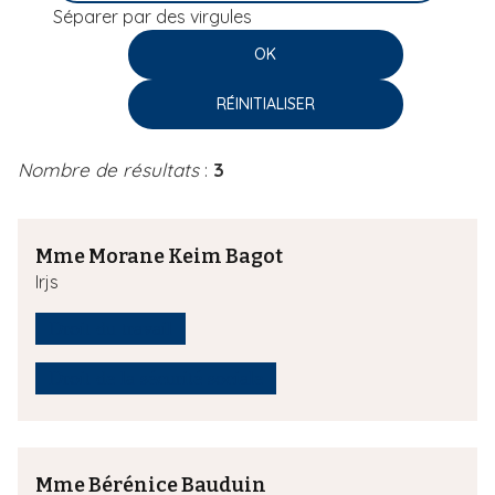
Séparer par des virgules
i
p
a
l
Nombre de résultats
:
3
Mme Morane Keim Bagot
Irjs
Droit du travail
Droit de la sécurité sociale
Mme Bérénice Bauduin