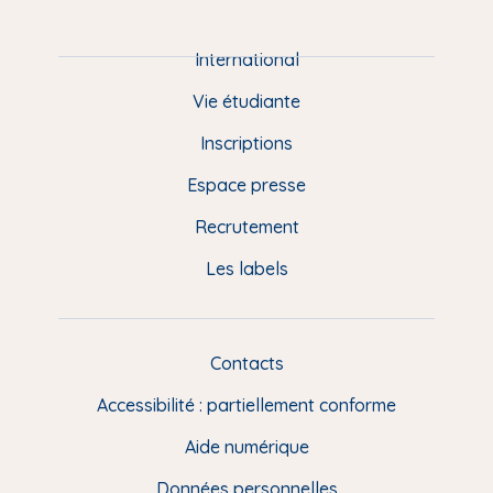
i
e
International
d
Vie étudiante
d
Inscriptions
e
Espace presse
p
Recrutement
a
Les labels
g
e
F
Contacts
L
R
i
Accessibilité : partiellement conforme
e
n
Aide numérique
s
Données personnelles