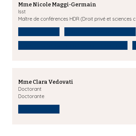
Mme Nicole Maggi-Germain
Isst
Maître de conférences HDR (Droit privé et sciences cr
Droit du travail
Droit de la fonction publique
Droit de la formation professionnelle continue
Mme Clara Vedovati
Doctorant
Doctorante
Droit du travail