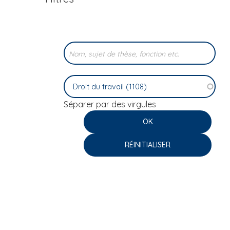
i
p
a
l
Séparer par des virgules