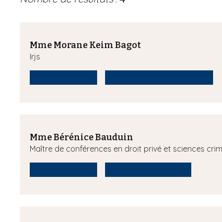
Mme Morane Keim Bagot
Irjs
Droit du travail
Droit de la sécurité sociale
Mme Bérénice Bauduin
Maître de conférences en droit privé et sciences crim
Droit du travail
Droit constitutionnel