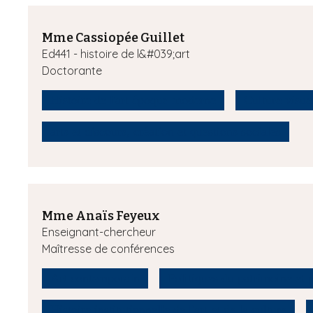
Mme Cassiopée Guillet
Ed441 - histoire de l&#039;art
Doctorante
Histoire de l'art époque moderne
Culture visue
arts et discours, création et questions sociales
Mme Anaïs Feyeux
Enseignant-chercheur
Maîtresse de conférences
Art contemporain
Politiques du patrimoine et p
Histoire institutionnelle de l'art et de la culture