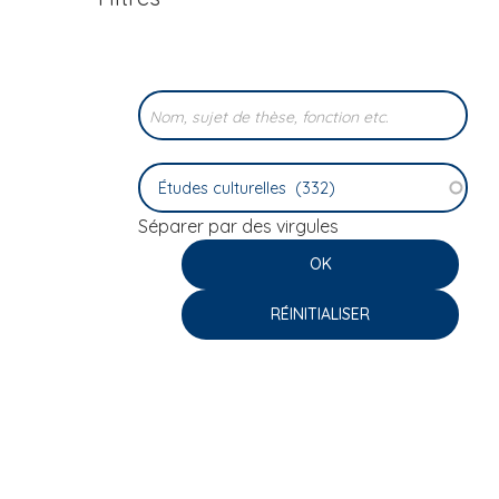
i
p
a
l
Séparer par des virgules