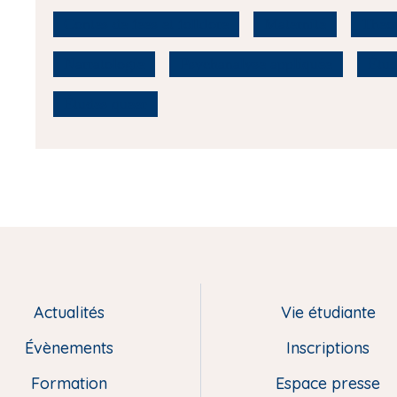
Contes de fées et folklore
Maternité
Théor
Narratologie
Psychanalyse appliquée
Étud
Études queer
Actualités
Vie étudiante
Évènements
Inscriptions
Formation
Espace presse