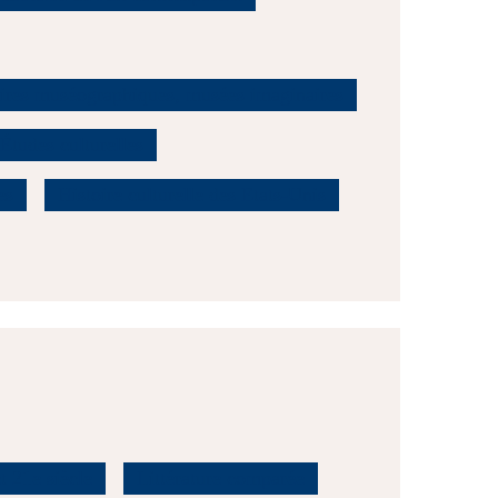
naires muséographiques, musées imaginaires
Études culturelles
es
Histoire culturelle des Etats-Unis
t 21e siècle
Littérature comparée