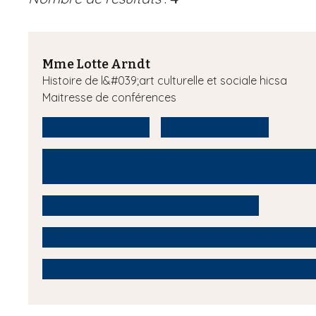
Mme Lotte Arndt
Histoire de l&#039;art culturelle et sociale hicsa
Maitresse de conférences
Art contemporain
Études culturelles
Critical heritage studies, Musées d’ethnographie 
restitutio
Critical environmental studies, toxicity
Globalisation, capitalocene, entangled modernities, 
Pratiques artistiques collectives, transformatrices et