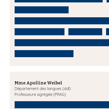
Histoire de la photographie
Curatorial studies, histoire des expositions, imagi
Art et sciences humaines
Culture visuelle
Histoire sociale et culturelle des XIXe et XXe siècl
Histoire culturelle de l'Europe
Mme Apolline Weibel
Département des langues (ddl)
Professeure agrégée (PRAG)
Littérature britannique et nord-américaine des 20e e