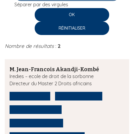
Séparer par des virgules
i
p
a
l
Nombre de résultats
:
2
M. Jean-Francois Akandji-Kombé
Iredies – ecole de droit de la sorbonne
Directeur du Master 2 Droits africains
Droits africains
Droits de l'homme
Droit constitutionnel
Droit communautaire