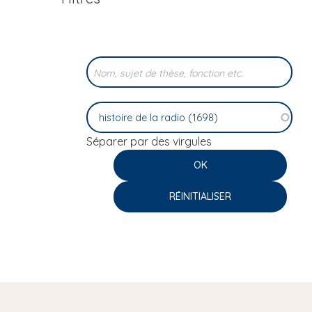
i
p
a
l
Séparer par des virgules