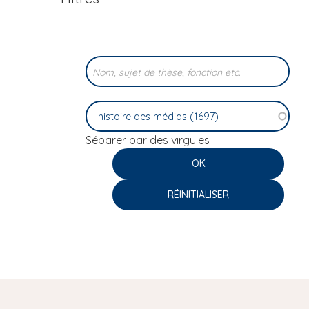
i
p
a
l
Séparer par des virgules