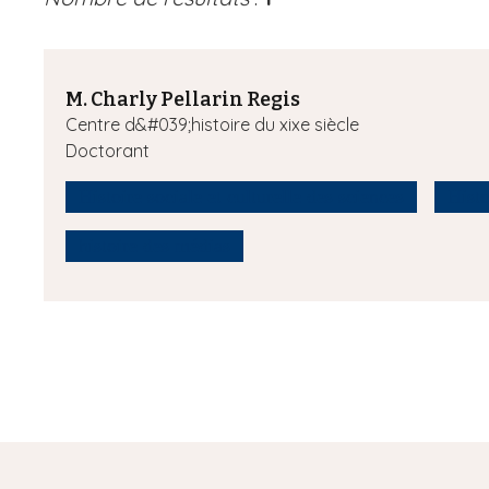
M. Charly Pellarin Regis
Centre d&#039;histoire du xixe siècle
Doctorant
Histoire sociale et culturelle des sciences
Histo
histoire des médias