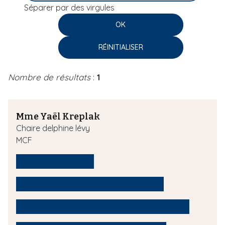
Séparer par des virgules
i
p
a
l
Nombre de résultats
:
1
Mme Yaël Kreplak
Chaire delphine lévy
MCF
Sociologie de l'art
Sociologie des institutions artistiques
Sociologie des professionnels du patrimoine