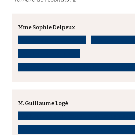
Mme Sophie Delpeux
Arts vivants et performance
arts et discours, c
Art et sciences humaines
Art comme recherche ; création-recherche ; curatin
M. Guillaume Logé
Anthropocène et art, écologie et art, écologisation d
Art comme recherche ; création-recherche ; curatin