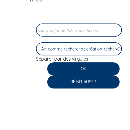
i
p
a
l
Séparer par des virgules