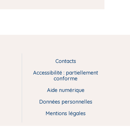
Contacts
L
i
Accessibilité : partiellement
e
conforme
n
Aide numérique
s
u
Données personnelles
t
i
Mentions légales
l
e