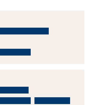
réation et questions sociales
g de la recherche
e l’architecture
g de la recherche
Art contemporain