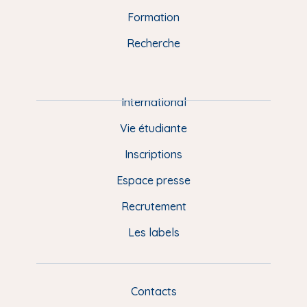
n
o
y
e
I
r
Formation
k
n
a
u
Recherche
m
P
i
e
International
d
Vie étudiante
d
Inscriptions
e
Espace presse
p
Recrutement
a
Les labels
g
e
F
Contacts
L