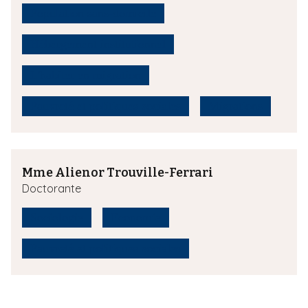
Population sans-domicile
Hébergement institutionnel
L'habiter en migration
Pauvreté et politiques sociales
Migrations
Mme Alienor Trouville-Ferrari
Doctorante
Sociologie
Economie
Pauvreté et politiques sociales