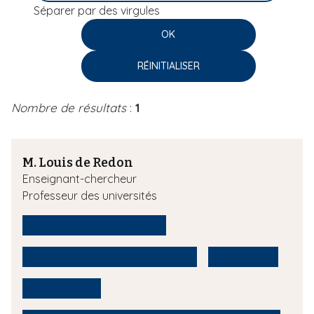
Séparer par des virgules
i
p
a
l
Nombre de résultats
:
1
M. Louis de Redon
Enseignant-chercheur
Professeur des universités
Droit de l'environnement
Droit pénal de l'environnement
Légistique
Biodiversité