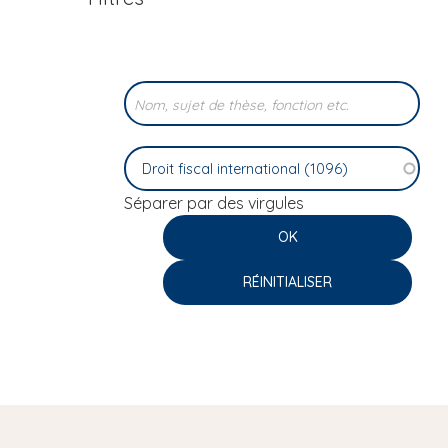
i
p
a
l
Séparer par des virgules