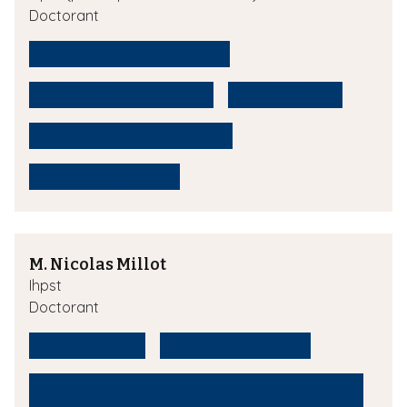
Doctorant
Philosophie contemporaine
Philosophie des sciences
Métaphysique
Philosophie de la technique
Sciences cognitives
M. Nicolas Millot
Ihpst
Doctorant
Epistemologie
Sciences cognitives
Philosophie de la logique, logique, philosophie
des mathématiques