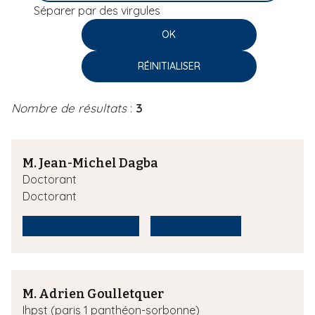
Séparer par des virgules
i
p
a
l
Nombre de résultats
:
3
M. Jean-Michel Dagba
Doctorant
Doctorant
Sciences cognitives
Biais cognitifs
M. Adrien Goulletquer
Ihpst (paris 1 panthéon-sorbonne)