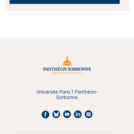
Université Paris 1 Panthéon-
Sorbonne
F
B
Y
L
I
a
l
o
i
n