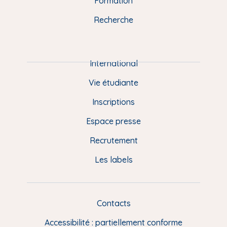
Formation
k
n
a
u
Recherche
m
P
i
e
International
d
Vie étudiante
d
Inscriptions
e
Espace presse
p
Recrutement
a
Les labels
g
e
F
Contacts
L
R
i
Accessibilité : partiellement conforme