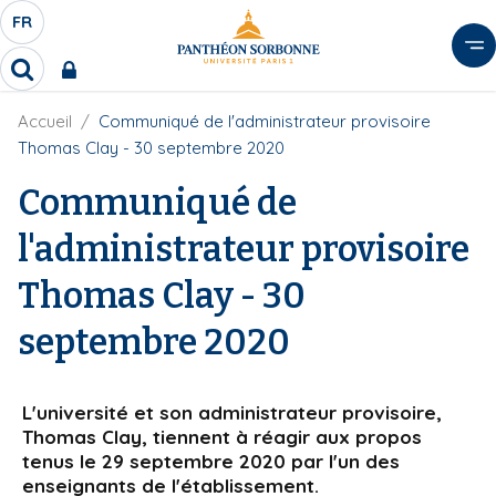
A
FR
S
F
l
É
R
l
R
L
e
e
E
r
F
Accueil
Communiqué de l'administrateur provisoire
c
C
i
h
a
Thomas Clay - 30 septembre 2020
l
T
e
u
d
r
Communiqué de
E
c
'
c
U
o
A
h
l'administrateur provisoire
r
R
n
e
i
D
r
t
Thomas Clay - 30
a
E
e
n
L
e
n
septembre 2020
A
u
N
p
G
r
L'université et son administrateur provisoire,
U
Thomas Clay, tiennent à réagir aux propos
i
E
tenus le 29 septembre 2020 par l'un des
n
enseignants de l'établissement.
c