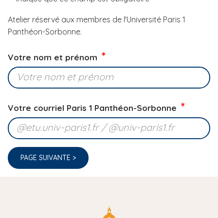
i
Atelier réservé aux membres de l'Université Paris 1
p
Panthéon-Sorbonne.
a
l
Votre nom et prénom
Votre courriel Paris 1 Panthéon-Sorbonne