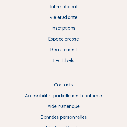
e
International
d
Vie étudiante
d
Inscriptions
e
Espace presse
p
Recrutement
a
Les labels
g
e
F
Contacts
L
R
i
Accessibilité : partiellement conforme
e
n
Aide numérique
s
Données personnelles
u
t