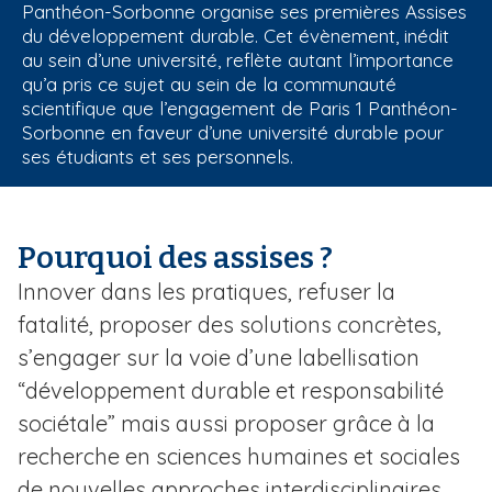
Panthéon-Sorbonne organise ses premières Assises
i
du développement durable. Cet évènement, inédit
p
au sein d’une université, reflète autant l’importance
a
qu’a pris ce sujet au sein de la communauté
l
scientifique que l’engagement de Paris 1 Panthéon-
Sorbonne en faveur d’une université durable pour
ses étudiants et ses personnels.
Pourquoi des assises ?
Innover dans les pratiques, refuser la
fatalité, proposer des solutions concrètes,
s’engager sur la voie d’une labellisation
“développement durable et responsabilité
sociétale” mais aussi proposer grâce à la
recherche en sciences humaines et sociales
de nouvelles approches interdisciplinaires