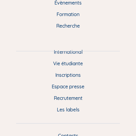
e
Évènements
o
k
b
d
g
n
o
y
e
I
r
Formation
k
n
a
u
Recherche
m
P
i
e
International
d
Vie étudiante
d
Inscriptions
e
Espace presse
p
Recrutement
a
Les labels
g
e
F
Contacts