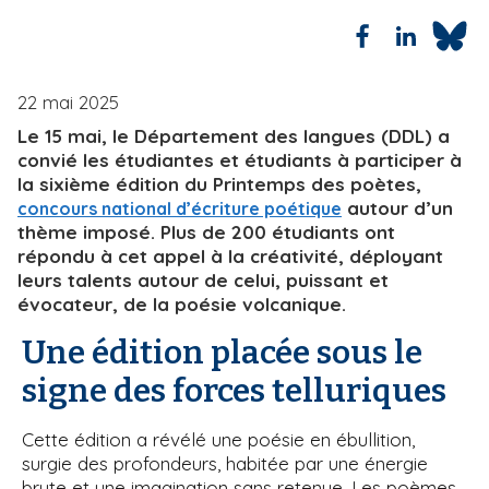
i
e
p
a
l
22 mai 2025
Le 15 mai, le Département des langues (DDL) a
convié les étudiantes et étudiants à participer à
la sixième édition du Printemps des poètes,
autour d’un
concours national d’écriture poétique
thème imposé. Plus de 200 étudiants ont
répondu à cet appel à la créativité, déployant
leurs talents autour de celui, puissant et
évocateur, de la poésie volcanique.
Une édition placée sous le
signe des forces telluriques
Cette édition a révélé une poésie en ébullition,
surgie des profondeurs, habitée par une énergie
brute et une imagination sans retenue. Les poèmes