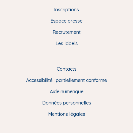
d
Inscriptions
e
Espace presse
p
Recrutement
a
Les labels
g
e
F
Contacts
L
R
i
Accessibilité : partiellement conforme
e
n
Aide numérique
s
Données personnelles
u
t
Mentions légales
i
l