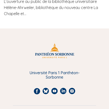
L’ouverture au public de la bibliothèque universitaire
Hélène-Ahrweiler, bibliothèque du nouveau centre La
Chapelle et...
Université Paris 1 Panthéon-
Sorbonne
F
B
Y
L
I
a
l
o
i
n
c
u
u
n
s