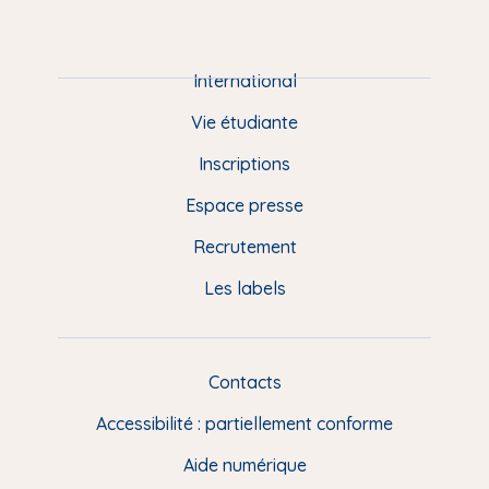
m
P
i
e
International
d
Vie étudiante
d
Inscriptions
e
Espace presse
p
Recrutement
a
Les labels
g
e
F
Contacts
L
R
i
Accessibilité : partiellement conforme
e
n
Aide numérique