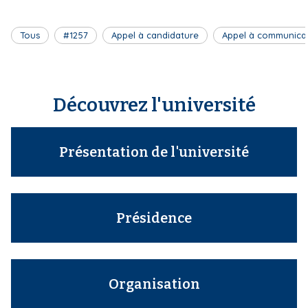
'
i
A
r
p
Tous
#1257
Appel à candidature
Appel à communica
i
a
a
l
n
e
Découvrez l'université
Présentation de l'université
Présidence
Organisation