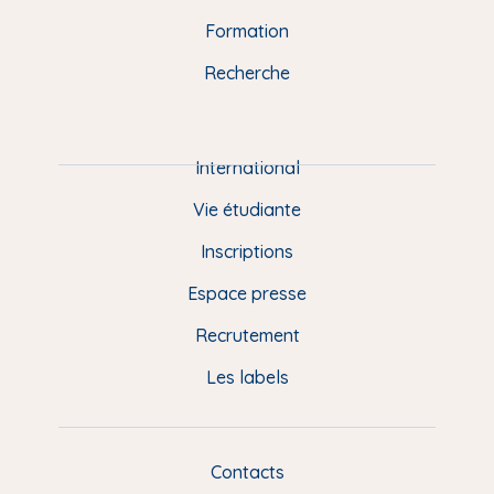
n
o
y
e
I
r
Formation
k
n
a
u
Recherche
m
P
i
e
International
d
Vie étudiante
d
Inscriptions
e
Espace presse
p
Recrutement
a
Les labels
g
e
F
Contacts
L