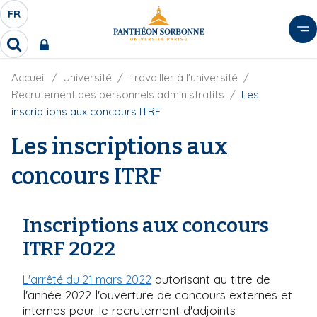
A
FR
S
F
l
É
R
l
R
L
e
e
E
r
F
Accueil
Université
Travailler à l'université
c
C
i
h
a
Recrutement des personnels administratifs
Les
l
T
e
u
inscriptions aux concours ITRF
d
r
E
c
'
c
Les inscriptions aux
U
o
A
h
r
R
n
e
concours ITRF
i
D
r
t
a
E
e
n
L
e
n
Inscriptions aux concours
A
u
N
ITRF 2022
p
G
r
U
autorisant au titre de
L'arrêté du 21 mars 2022
i
E
l'année 2022 l'ouverture de concours externes et
n
internes pour le recrutement d'adjoints
c