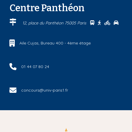
Centre Panthéon
Se rendre au cen
Se rendre au 
Se rendre
Se ren
12, place du Panthéon 75005 Paris
Aile Cujas, Bureau 400 - 4ème étage
01 44 07 80 24
concours@univ-paris1.fr