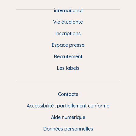
i
e
International
d
Vie étudiante
d
Inscriptions
e
Espace presse
p
Recrutement
a
Les labels
g
e
F
Contacts
L
R
i
Accessibilité : partiellement conforme
e
n
Aide numérique
s
Données personnelles
u