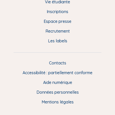
d
Vie étudiante
d
Inscriptions
e
Espace presse
p
Recrutement
a
Les labels
g
e
F
Contacts
L
R
i
Accessibilité : partiellement conforme
e
n
Aide numérique
s
Données personnelles
u
t
Mentions légales
i
l