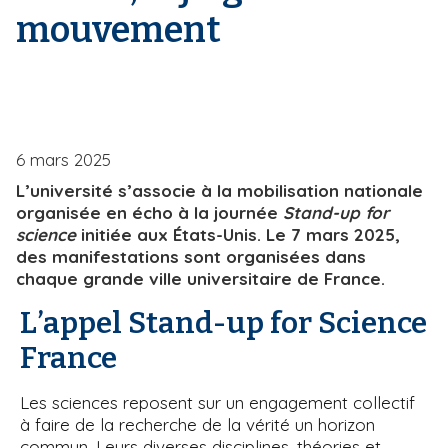
mouvement
i
e
p
a
l
6 mars 2025
L’université s’associe à la mobilisation nationale
organisée en écho à la journée
Stand-up for
science
initiée aux États-Unis. Le 7 mars 2025,
des manifestations sont organisées dans
chaque grande ville universitaire de France.
L’appel Stand-up for Science
France
Les sciences reposent sur un engagement collectif
à faire de la recherche de la vérité un horizon
commun. Leurs diverses disciplines, théories et