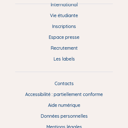
e
International
d
Vie étudiante
d
Inscriptions
e
Espace presse
p
Recrutement
a
Les labels
g
e
F
Contacts
L
R
i
Accessibilité : partiellement conforme
e
n
Aide numérique
s
Données personnelles
u
t
Mentions légales