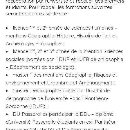
récupération par l'université et l'accueil des premiers
étudiants. Pour rappel, les formations suivantes
seront présentes sur le site :
re
e
licence 1
et 2
année de sciences humaines –
mentions Géographie, Histoire, Histoire de l'art et
Archéologie, Philosophie ;
re
e
e
licence 1
, 2
et 3
année de la mention Sciences
sociales (portées par l'IDUP et l'UFR de philosophie
– Département de sociologie) ;
master 1 des mentions Géographie, Risques et
environnement et Urbanisme et Aménagement ;
master Démographie porté par l'Institut de
démographie de l'université Paris 1 Panthéon-
Sorbonne (IDUP) ;
DU Passerelles portés par le DDL – diplôme
d’université Passerelle étudiants en exil Panthéon-
Sorbonne (DU PEPS) et Diplôme d’université