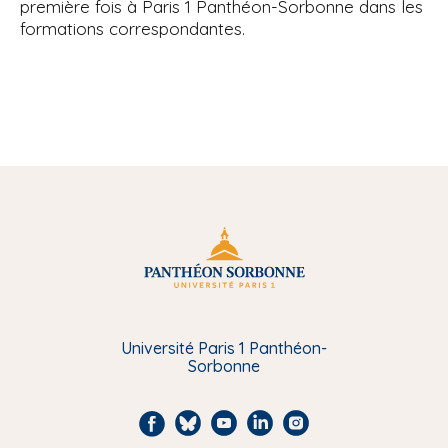
première fois à Paris 1 Panthéon-Sorbonne dans les
formations correspondantes.
Université Paris 1 Panthéon-
Sorbonne
F
B
Y
L
I