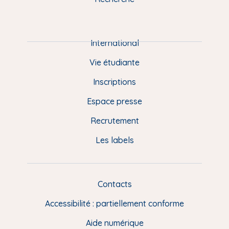
m
P
i
e
International
d
Vie étudiante
d
Inscriptions
e
Espace presse
p
Recrutement
a
Les labels
g
e
F
Contacts
L
R
i
Accessibilité : partiellement conforme
e
n
Aide numérique