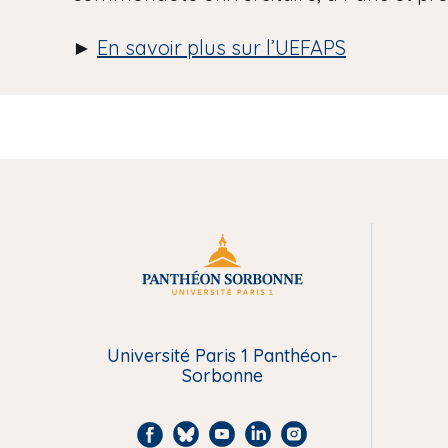
►
En savoir plus sur l’UEFAPS
M
e
n
Université Paris 1 Panthéon-
Sorbonne
u
F
B
Y
L
I