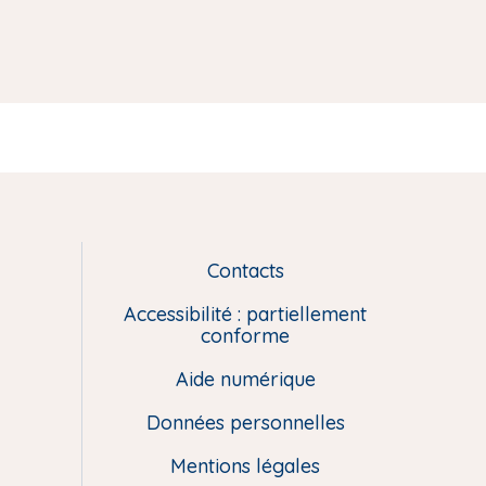
Contacts
L
i
Accessibilité : partiellement
e
conforme
n
Aide numérique
s
u
Données personnelles
t
i
Mentions légales
l