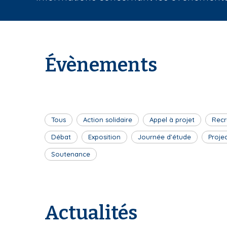
i
a
n
e
Évènements
Tous
Action solidaire
Appel à projet
Recr
Débat
Exposition
Journée d'étude
Proje
Soutenance
Actualités