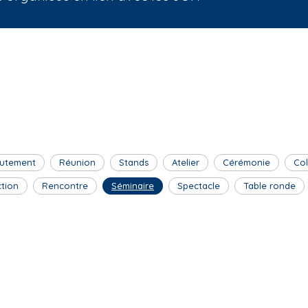
utement
Réunion
Stands
Atelier
Cérémonie
Co
ction
Rencontre
Séminaire
Spectacle
Table ronde