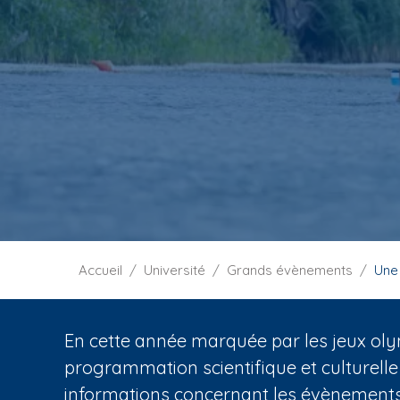
i
p
a
l
F
Accueil
Université
Grands évènements
Une
i
l
d
En cette année marquée par les jeux oly
'
programmation scientifique et culturelle
A
informations concernant les évènements 
r