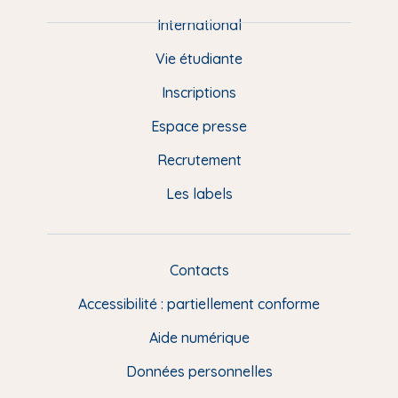
i
e
International
d
Vie étudiante
d
Inscriptions
e
Espace presse
p
Recrutement
a
Les labels
g
e
F
Contacts
L
R
i
Accessibilité : partiellement conforme
e
n
Aide numérique
s
Données personnelles
u