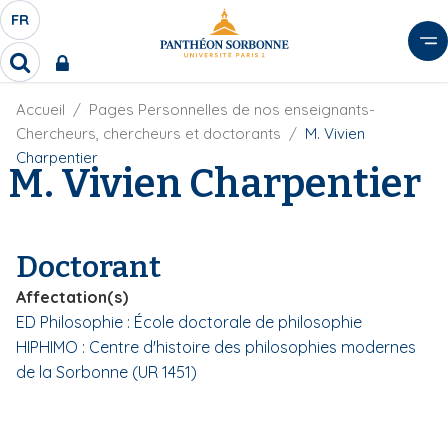
A
FR
S
F
l
É
R
l
R
L
e
e
E
r
F
Accueil
Pages Personnelles de nos enseignants-
c
C
i
h
a
Chercheurs, chercheurs et doctorants
M. Vivien
l
T
e
u
Charpentier
d
M. Vivien Charpentier
r
E
c
'
c
U
o
A
h
r
R
n
e
i
D
r
t
Doctorant
a
E
e
n
L
Affectation(s)
e
n
A
ED Philosophie : École doctorale de philosophie
u
N
HIPHIMO : Centre d'histoire des philosophies modernes
p
G
r
de la Sorbonne (UR 1451)
U
i
E
n
c