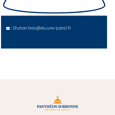
Shuhan.Xiao@etu.univ-paris1.fr
: