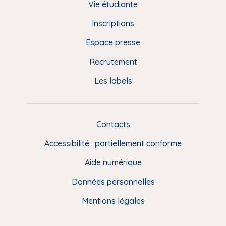
d
Vie étudiante
d
Inscriptions
e
Espace presse
p
Recrutement
a
Les labels
g
e
F
Contacts
L
R
i
Accessibilité : partiellement conforme
e
n
Aide numérique
s
Données personnelles
u
t
Mentions légales
i
l