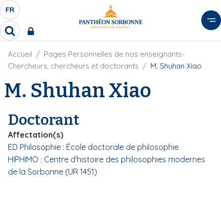
A
FR
S
F
l
É
R
l
R
L
e
e
E
r
F
Accueil
Pages Personnelles de nos enseignants-
c
C
i
h
a
Chercheurs, chercheurs et doctorants
M. Shuhan Xiao
l
T
e
u
d
M. Shuhan Xiao
r
E
c
'
c
U
o
A
h
r
R
n
e
Doctorant
i
D
r
t
a
E
Affectation(s)
e
n
L
ED Philosophie : École doctorale de philosophie
e
n
A
HIPHIMO : Centre d'histoire des philosophies modernes
u
N
p
de la Sorbonne (UR 1451)
G
r
U
i
E
n
c