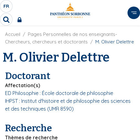
A
FR
S
F
l
É
R
l
R
L
e
e
E
r
F
Accueil
Pages Personnelles de nos enseignants-
c
C
i
h
a
Chercheurs, chercheurs et doctorants
M. Olivier Delettre
l
T
e
u
d
M. Olivier Delettre
r
E
c
'
c
U
o
A
h
r
R
n
e
Doctorant
i
D
r
t
a
E
Affectation(s)
e
n
L
ED Philosophie : École doctorale de philosophie
e
n
A
IHPST : Institut d'histoire et de philosophie des sciences
u
N
p
et des techniques (UMR 8590)
G
r
U
i
Recherche
E
n
Thèmes de recherche
c