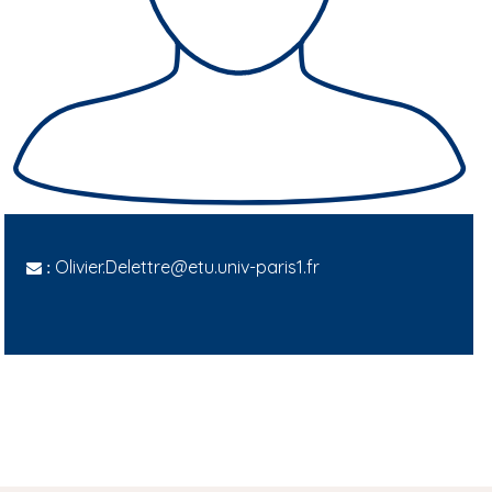
Olivier.Delettre@etu.univ-paris1.fr
: