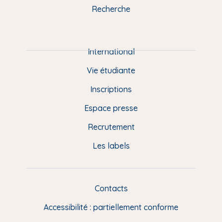
k
n
a
u
Recherche
m
P
i
e
International
d
Vie étudiante
d
Inscriptions
e
Espace presse
p
Recrutement
a
Les labels
g
e
F
Contacts
L
R
i
Accessibilité : partiellement conforme
e