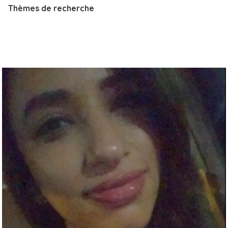
Thèmes de recherche
i
p
a
l