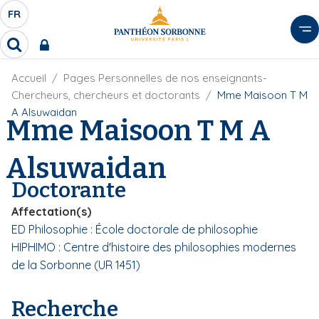
A
FR
S
F
l
É
R
l
R
L
e
e
E
r
F
Accueil
Pages Personnelles de nos enseignants-
c
C
i
h
a
Chercheurs, chercheurs et doctorants
Mme Maisoon T M
l
T
e
u
A Alsuwaidan
d
Mme Maisoon T M A
r
E
c
'
c
U
o
A
h
Alsuwaidan
r
R
n
e
i
D
r
t
Doctorante
a
E
e
n
L
Affectation(s)
e
n
A
ED Philosophie : École doctorale de philosophie
u
N
HIPHIMO : Centre d'histoire des philosophies modernes
p
G
r
de la Sorbonne (UR 1451)
U
i
E
n
Recherche
c