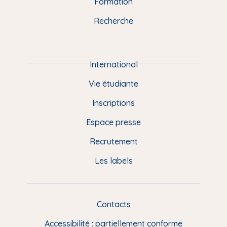
n
o
y
e
I
r
Formation
k
n
a
u
Recherche
m
P
i
e
International
d
Vie étudiante
d
Inscriptions
e
Espace presse
p
Recrutement
a
Les labels
g
e
F
Contacts
L
R
i
Accessibilité : partiellement conforme