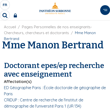
A
FR
S
F
l
É
R
l
R
L
e
e
E
r
F
Accueil
Pages Personnelles de nos enseignants-
c
C
i
h
a
Chercheurs, chercheurs et doctorants
Mme Manon
l
T
e
u
Bertrand
d
Mme Manon Bertrand
r
E
c
'
c
U
o
A
h
r
R
n
e
i
D
r
t
Doctorant epes/ep recherche
a
E
e
n
avec enseignement
L
e
n
A
u
Affectation(s)
N
p
ED Géographie Paris : École doctorale de géographie de
G
r
Paris
U
i
CRIDUP : Centre de recherche de l'institut de
E
n
démographie de l'université Paris 1 (UR 134)
c