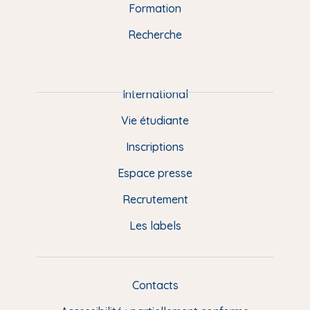
n
o
y
e
I
r
Formation
k
n
a
u
Recherche
m
P
i
e
International
d
Vie étudiante
d
Inscriptions
e
Espace presse
p
Recrutement
a
Les labels
g
e
F
Contacts
L
R
i