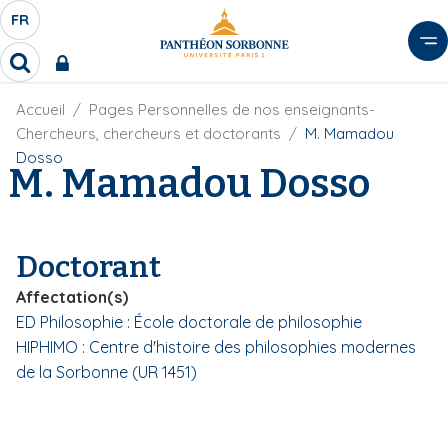
A
FR
S
F
l
É
R
l
R
L
e
e
E
r
F
Accueil
Pages Personnelles de nos enseignants-
c
C
i
h
a
Chercheurs, chercheurs et doctorants
M. Mamadou
l
T
e
u
Dosso
d
M. Mamadou Dosso
r
E
c
'
c
U
o
A
h
r
R
n
e
i
D
r
t
Doctorant
a
E
e
n
L
Affectation(s)
e
n
A
ED Philosophie : École doctorale de philosophie
u
N
HIPHIMO : Centre d'histoire des philosophies modernes
p
G
r
de la Sorbonne (UR 1451)
U
i
E
n
c