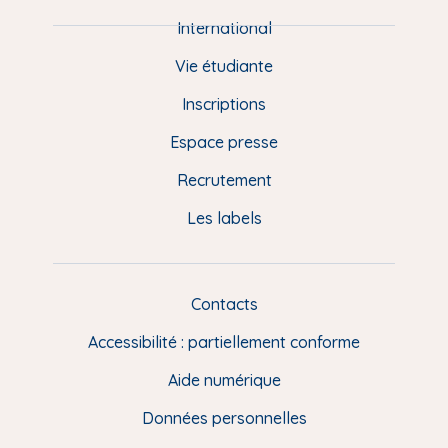
i
e
International
d
Vie étudiante
d
Inscriptions
e
Espace presse
p
Recrutement
a
Les labels
g
e
F
Contacts
L
R
i
Accessibilité : partiellement conforme
e
n
Aide numérique
s
Données personnelles
u