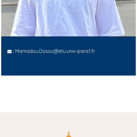
Mamadou.Dosso@etu.univ-paris1.fr
: