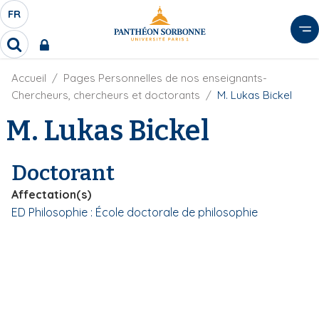
A
FR
S
F
l
É
R
l
R
L
e
e
E
r
F
Accueil
Pages Personnelles de nos enseignants-
c
C
i
h
a
Chercheurs, chercheurs et doctorants
M. Lukas Bickel
l
T
e
u
d
M. Lukas Bickel
r
E
c
'
c
U
o
A
h
r
R
n
e
Doctorant
i
D
r
t
a
E
Affectation(s)
e
n
L
ED Philosophie : École doctorale de philosophie
e
n
A
u
N
p
G
r
U
i
E
n
c