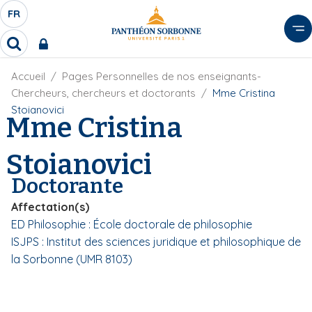
A
FR
S
F
l
É
R
l
R
L
e
e
E
r
F
Accueil
Pages Personnelles de nos enseignants-
c
C
i
h
a
Chercheurs, chercheurs et doctorants
Mme Cristina
l
T
e
u
Stoianovici
d
Mme Cristina
r
E
c
'
c
U
o
A
h
Stoianovici
r
R
n
e
i
D
r
t
Doctorante
a
E
e
n
L
Affectation(s)
e
n
A
ED Philosophie : École doctorale de philosophie
u
N
ISJPS : Institut des sciences juridique et philosophique de
p
G
r
la Sorbonne (UMR 8103)
U
i
E
n
c