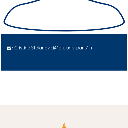
Cristina.Stoianovici@etu.univ-paris1.fr
: