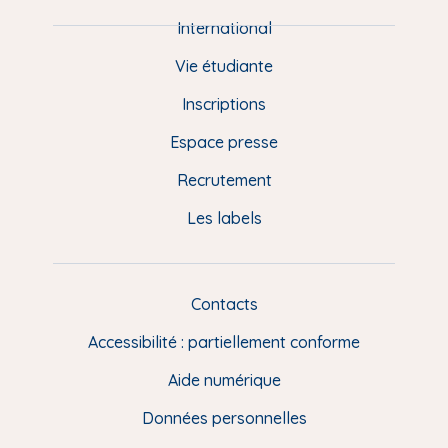
i
e
International
d
Vie étudiante
d
Inscriptions
e
Espace presse
p
Recrutement
a
Les labels
g
e
F
Contacts
L
R
i
Accessibilité : partiellement conforme
e
n
Aide numérique
s
Données personnelles
u