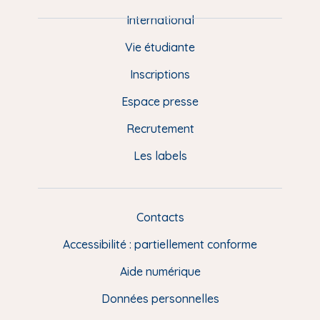
i
e
International
d
Vie étudiante
d
Inscriptions
e
Espace presse
p
Recrutement
a
Les labels
g
e
F
Contacts
L
R
i
Accessibilité : partiellement conforme
e
n
Aide numérique
s
Données personnelles
u