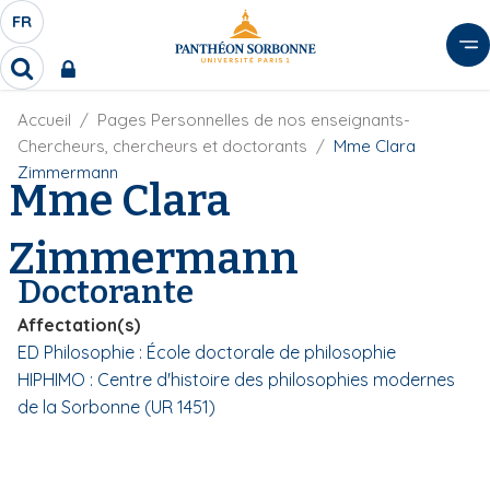
A
FR
S
F
l
É
R
l
R
L
e
e
E
r
F
Accueil
Pages Personnelles de nos enseignants-
c
C
i
h
a
Chercheurs, chercheurs et doctorants
Mme Clara
l
T
e
u
Zimmermann
d
Mme Clara
r
E
c
'
c
U
o
A
h
Zimmermann
r
R
n
e
i
D
r
t
Doctorante
a
E
e
n
L
Affectation(s)
e
n
A
ED Philosophie : École doctorale de philosophie
u
N
HIPHIMO : Centre d'histoire des philosophies modernes
p
G
r
de la Sorbonne (UR 1451)
U
i
E
n
c