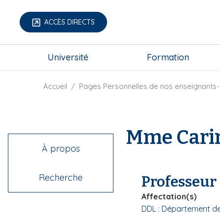
A
l
ACCÈS DIRECTS
l
e
m
r
Université
Formation
e
a
g
u
a
F
Accueil
Pages Personnelles de nos enseignants-
c
-
i
o
m
l
n
e
d
t
Mme Cari
n
'
e
u
A
n
À propos
r
u
i
p
Recherche
Professeur
a
r
n
i
Affectation(s)
e
n
DDL : Département d
c