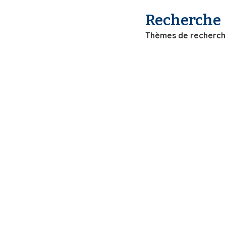
i
Recherche
p
a
Thèmes de recherc
l