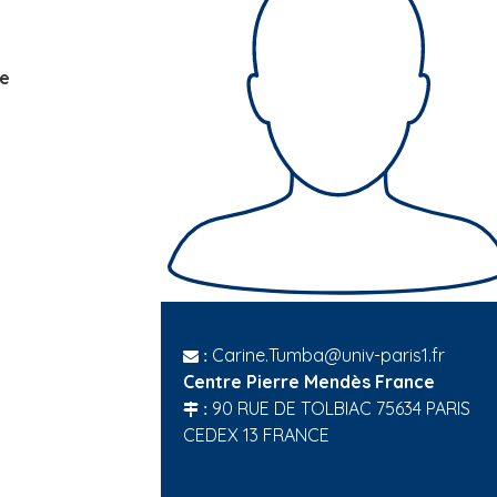
he
Carine.Tumba@univ-paris1.fr
:
Centre Pierre Mendès France
90 RUE DE TOLBIAC 75634 PARIS
:
CEDEX 13 FRANCE