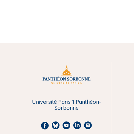
M
e
n
Université Paris 1 Panthéon-
Sorbonne
u
P
F
B
Y
L
I