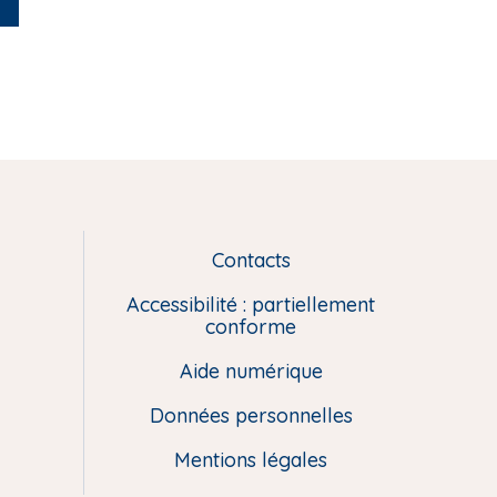
Contacts
L
i
Accessibilité : partiellement
e
conforme
n
Aide numérique
s
u
Données personnelles
t
i
Mentions légales
l