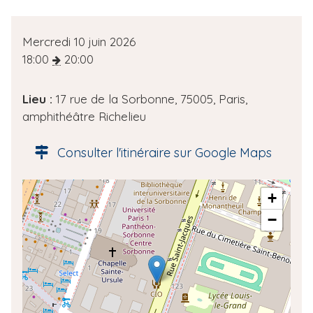
D
Mercredi 10 juin 2026
a
18:00
20:00
t
e
Lieu :
17 rue de la Sorbonne, 75005, Paris,
d
amphithéâtre Richelieu
e
l
Consulter l'itinéraire sur Google Maps
'
é
A
+
v
d
è
−
r
n
e
e
s
m
s
e
e
n
g