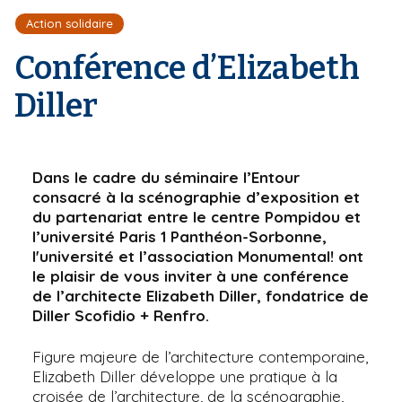
r
d
i
Action solidaire
e
'
p
A
Conférence d’Elizabeth
a
r
l
i
Diller
a
n
e
Dans le cadre du séminaire l’Entour
consacré à la scénographie d’exposition et
du partenariat entre le centre Pompidou et
l’université Paris 1 Panthéon-Sorbonne,
l'université et l’association Monumental! ont
le plaisir de vous inviter à une conférence
de l’architecte Elizabeth Diller, fondatrice de
Diller Scofidio + Renfro.
Figure majeure de l’architecture contemporaine,
Elizabeth Diller développe une pratique à la
croisée de l’architecture, de la scénographie,