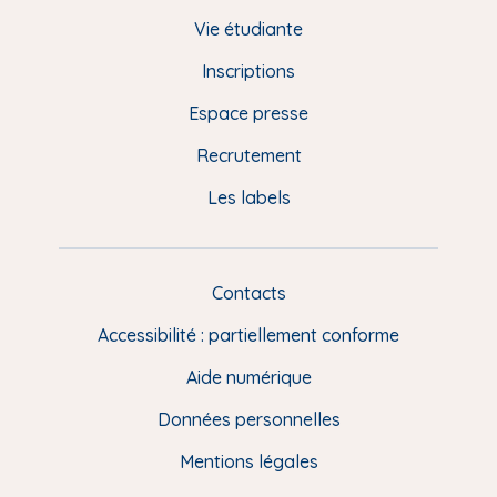
d
Vie étudiante
d
Inscriptions
e
Espace presse
p
Recrutement
a
Les labels
g
e
F
Contacts
L
R
i
Accessibilité : partiellement conforme
e
n
Aide numérique
s
Données personnelles
u
t
Mentions légales
i