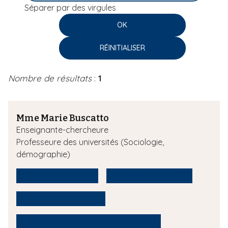
Séparer par des virgules
i
p
a
l
Nombre de résultats
:
1
Mme Marie Buscatto
Enseignante-chercheure
Professeure des universités (Sociologie,
démographie)
Sociologie des arts
Sociologie du genre
Sociologie du travail
Epistémologie des sciences sociales