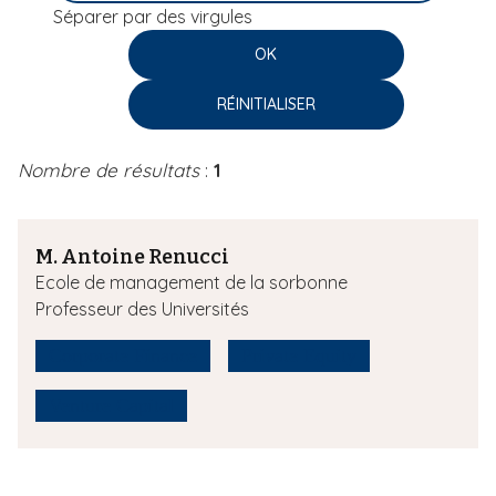
Séparer par des virgules
i
p
a
l
Nombre de résultats
:
1
M. Antoine Renucci
Ecole de management de la sorbonne
Professeur des Universités
Corporate Finance
Private Equity
Venture Capital